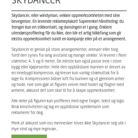
SKYDANCER
Skydancer, eller windyman, vekker oppmerksomheten med sine
bevegelser. En levende reklameplakat! Superenkel håndtering; du
trenger kun en stikkontakt, og dansingen er i gang. Enklere
utendørsprofilering får du ikke, den blir et artig blikkfang som gir
ekstra oppmerksomhet rundt en kampanje eller på et arrangement.
Skydancer er genial på store arrangementer, arenaer eller torg
fordi den synes fra lang avstand og mange vinkler. Vi leverer i flere
størrelse; 4, 5 og 6 meter. De minste kan også passe inne i store
bygg eller kjøpesenter. Hele den oppblåsbare mannen er drevet av
en innebygd kompressor, og krever kun vanlig strømuttak for å
lage liv. Kompressoren blåser luft fra bunnen og ut gjennom armer
og hode, noe som gjør at figuren veiver med hodet og flagrer med
armene, akkurat det som skal til for å skape oppmerksomhet.
Alle deler på figuren kan profileres med egne farger, tekst og logo.
Bruk kreativiteten og lag en oppblåsbar sprellemann som
reklamerer for deg.
Merk at akkurat som oss mennesker trives ikke Skydancer seg ute i
mye vind og mye regnvær..