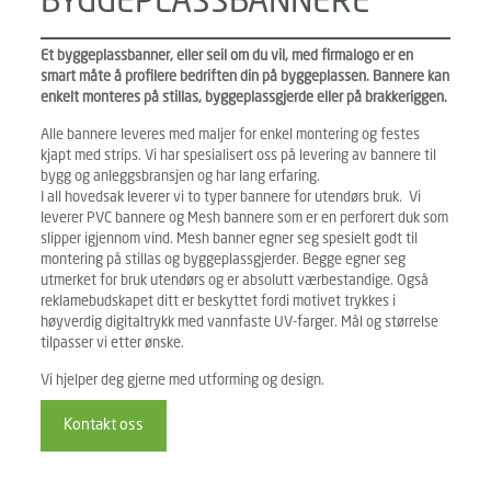
BYGGEPLASSBANNERE
Et byggeplassbanner, eller seil om du vil, med firmalogo er en
smart måte å profilere bedriften din på byggeplassen. Bannere kan
enkelt monteres på stillas, byggeplassgjerde eller på brakkeriggen.
Alle bannere leveres med maljer for enkel montering og festes
kjapt med strips. Vi har spesialisert oss på levering av bannere til
bygg og anleggsbransjen og har lang erfaring.
I all hovedsak leverer vi to typer bannere for utendørs bruk. Vi
leverer PVC bannere og Mesh bannere som er en perforert duk som
slipper igjennom vind. Mesh banner egner seg spesielt godt til
montering på stillas og byggeplassgjerder. Begge egner seg
utmerket for bruk utendørs og er absolutt værbestandige. Også
reklamebudskapet ditt er beskyttet fordi motivet trykkes i
høyverdig digitaltrykk med vannfaste UV-farger. Mål og størrelse
tilpasser vi etter ønske.
Vi hjelper deg gjerne med utforming og design.
Kontakt oss