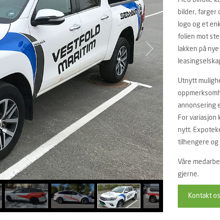
Med bilfolie 
bilder, farger 
logo og et enk
folien mot st
lakken på nye b
leasingselska
Utnytt muligh
oppmerksomhet
annonsering er
For variasjon
nytt. Expoteket
tilhengere og
Våre medarbei
gjerne.
Kontakt o