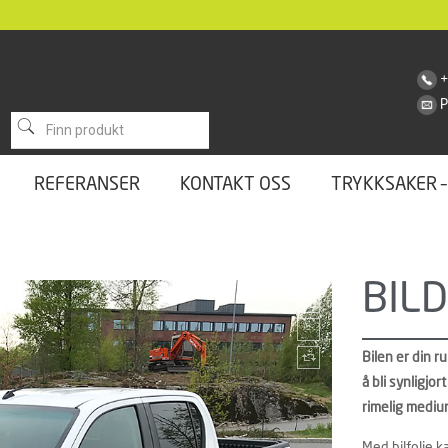
+
REFERANSER
KONTAKT OSS
TRYKKSAKER –
BIL
Bilen er din r
å bli synligjor
rimelig medium