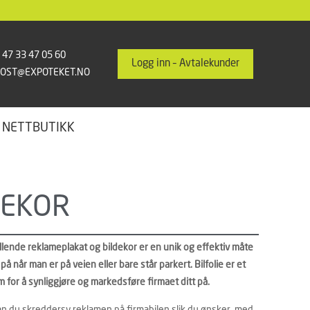
 47 33 47 05 60
Logg inn – Avtalekunder
POST@EXPOTEKET.NO
 NETTBUTIKK
DEKOR
ullende reklameplakat og bildekor er en unik og effektiv måte
t på når man er på veien eller bare står parkert. Bilfolie er et
 for å synliggjøre og markedsføre firmaet ditt på.