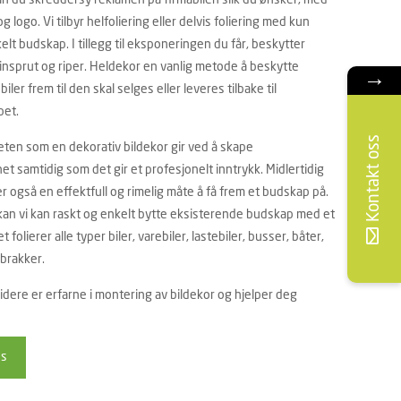
kan du skreddersy reklamen på firmabilen slik du ønsker, med
og logo. Vi tilbyr helfoliering eller delvis foliering med kun
elt budskap. I tillegg til eksponeringen du får, beskytter
einsprut og riper. Heldekor en vanlig metode å beskytte
→
iler frem til den skal selges eller leveres tilbake til
pet.
Kontakt oss
eten som en dekorativ bildekor gir ved å skape
 samtidig som det gir et profesjonelt inntrykk. Midlertidig
 også en effektfull og rimelig måte å få frem et budskap på.
 kan vi kan raskt og enkelt bytte eksisterende budskap med et
 folierer alle typer biler, varebiler, lastebiler, busser, båter,
 brakker.
dere er erfarne i montering av bildekor og hjelper deg
ss