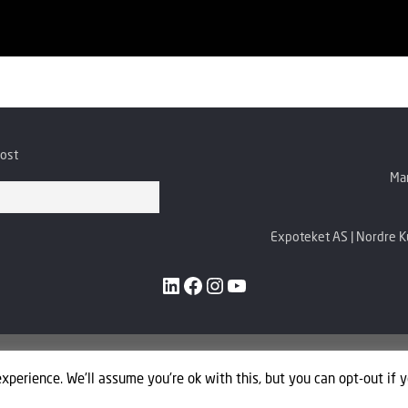
post
Man
Expoteket AS | Nordre Ku
LinkedIn
Facebook
Instagram
YouTube
xperience. We'll assume you're ok with this, but you can opt-out if 