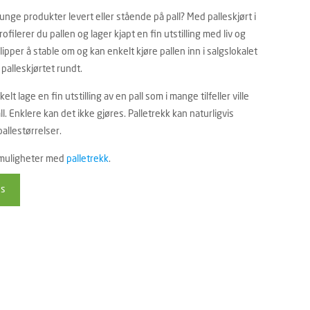
unge produkter levert eller stående på pall? Med palleskjørt i
ofilerer du pallen og lager kjapt en fin utstilling med liv og
ipper å stable om og kan enkelt kjøre pallen inn i salgslokalet
 palleskjørtet rundt.
lt lage en fin utstilling av en pall som i mange tilfeller ville
l. Enklere kan det ikke gjøres. Palletrekk kan naturligvis
pallestørrelser.
 muligheter med
palletrekk
.
ss