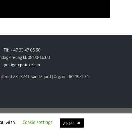
Tlf: + 47 33 47 05 60
dag-fredag kl. 08:00-16:00
post@expoteket.no
llerød 23 | 3241 Sandefjord | Org. nr. 985492174
you wish.
Cookie settings
Jeg godtar