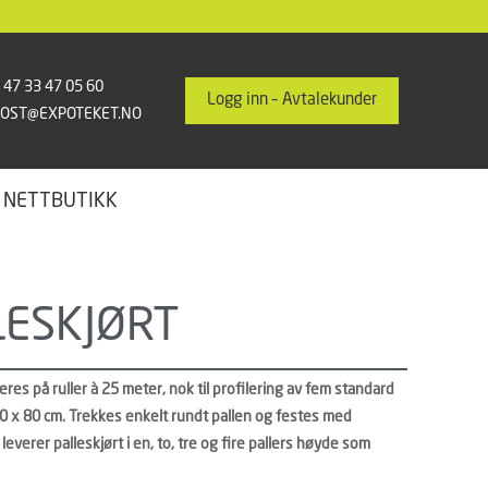
 47 33 47 05 60
Logg inn – Avtalekunder
POST@EXPOTEKET.NO
 NETTBUTIKK
LESKJØRT
veres på ruller à 25 meter, nok til profilering av fem standard
20 x 80 cm. Trekkes enkelt rundt pallen og festes med
i leverer palleskjørt i en, to, tre og fire pallers høyde som