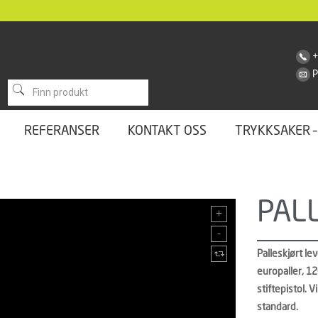
+
REFERANSER
KONTAKT OSS
TRYKKSAKER –
PAL
Palleskjørt le
europaller, 1
stiftepistol. V
standard.