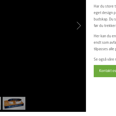
Har du store t
eget design pr
budskap. Du sl
før du trekker
Her kan du enke
endt som avfal
tilpasses alle 
Se også våre
Kontakt o